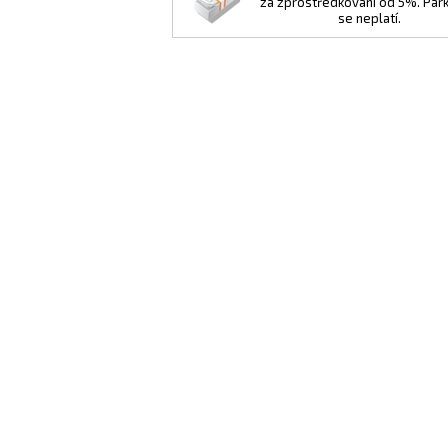
za zprostředkování od 5%. Par
se neplatí.