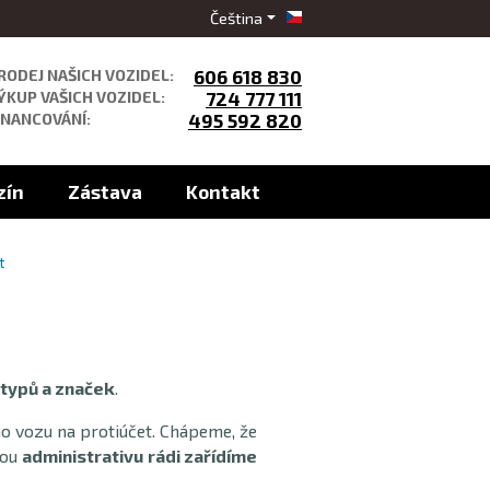
Čeština
RODEJ NAŠICH VOZIDEL:
606 618 830
ÝKUP VAŠICH VOZIDEL:
724 777 111
INANCOVÁNÍ:
495 592 820
zín
Zástava
Kontakt
t
 typů a značek
.
ho vozu na protiúčet. Chápeme, že
rou
administrativu
rádi zařídíme