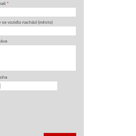
ail
 se vozidlo nachází (město)
ráva
loha