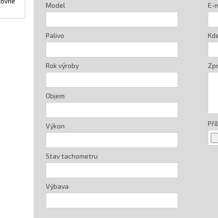
kovné
Model
E-m
Palivo
Kde
Rok výroby
Zp
Objem
Pří
Výkon
Stav tachometru
Výbava