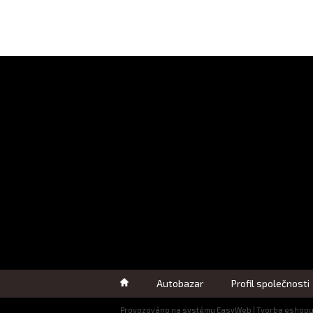
Autobazar
Profil společnosti
Provozováno na systému
EasyWeb
|
Tvorba eshop