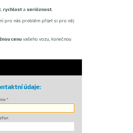
t
,
rychlost
a
serióznost
.
ení pro nás problém přijet si pro něj
žnou cenu
vašeho vozu, konečnou
ntaktní údaje:
éno
efon