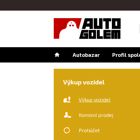
Autobazar
Profil spo
Výkup vozidel
Výkup vozidel
Komisní prodej
Protiúčet