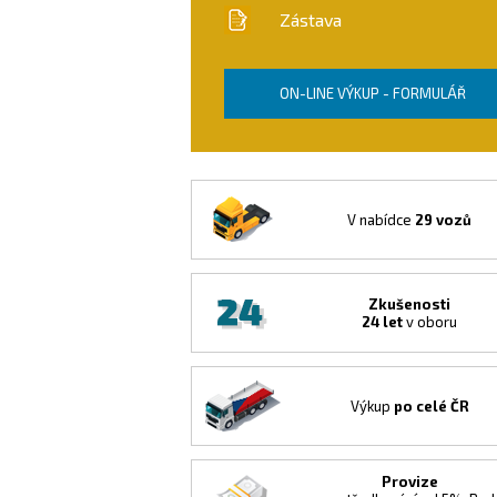
Zástava
ON-LINE VÝKUP - FORMULÁŘ
V nabídce
29 vozů
Zkušenosti
24 let
v oboru
Výkup
po celé ČR
Provize