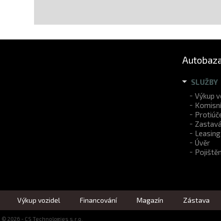
Autobaza
SLUŽBY
Výkup v
Komisní
Protiúč
Zastavá
Leasing
Úvěr
Pojištěn
Výkup vozidel
Financování
Magazín
Zástava
u
© 2026 - CS Technologies s.r.o.