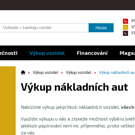
P
V
F
lečnosti
Výkup vozidel
Financování
Maga
Výkup vozidel
Výkup vozidel
Výkup nákladních au
Výkup nákladních aut
Nabízíme výkup jakýchkoli nákladních vozidel,
všech
Využijte výkupu u nás a získejte možnost výběru jiné
jakékoli papírování není nic příjemného, proto veške
za vás.