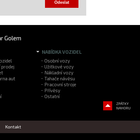
r Golem
NABÍDKA VOZIDEL
ozidel
Osobní vozy
 prodej
Užitkové vozy
et
Nákladní vozy
rna aut
Tahače návěsu
Pracovní stroje
Přívěsy
í
Ostatní
ZPÁTKY
NAHORU
Kontakt