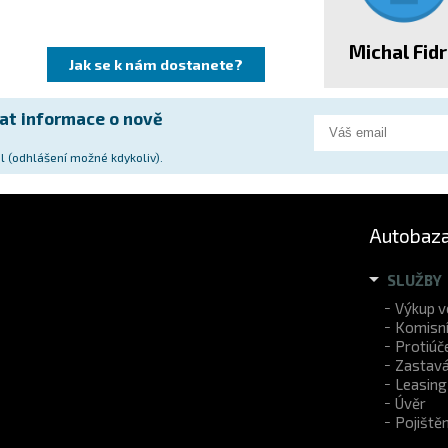
Michal Fid
Jak se k nám dostanete?
at informace o nově
l (odhlášení možné kdykoliv).
Autobaza
SLUŽBY
Výkup v
Komisní
Protiúč
Zastavá
Leasing
Úvěr
Pojištěn