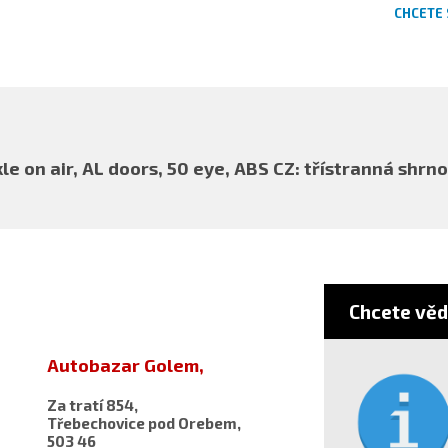
CHCETE 
xle on air, AL doors, 50 eye, ABS CZ: třístranná sh
Chcete věd
Autobazar Golem,
Za tratí 854,
Třebechovice pod Orebem,
503 46