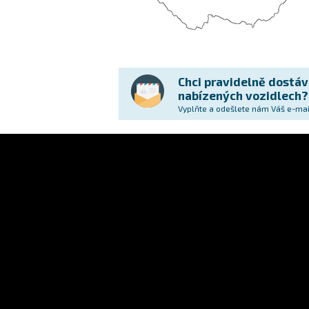
Chci pravidelně dostáv
nabízených vozidlech?
Vyplňte a odešlete nám Váš e-mai