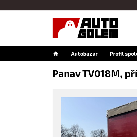
Autobazar
Profil spo
Panav TV018M, př