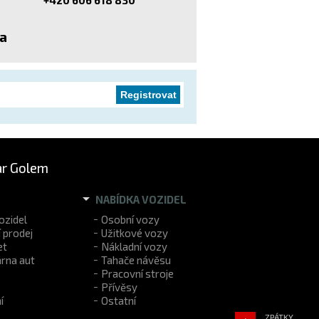
ra
r Golem
NABÍDKA VOZIDEL
ozidel
Osobní vozy
 prodej
Užitkové vozy
et
Nákladní vozy
rna aut
Tahače návěsu
Pracovní stroje
Přívěsy
í
Ostatní
ZPÁTKY