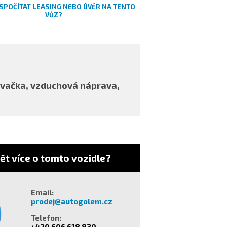
SPOČÍTAT LEASING NEBO ÚVĚR NA TENTO
VŮZ?
rnovačka, vzduchová náprava,
ět více o tomto vozidle?
Email:
prodej@autogolem.cz
Telefon:
+420 606 618 830