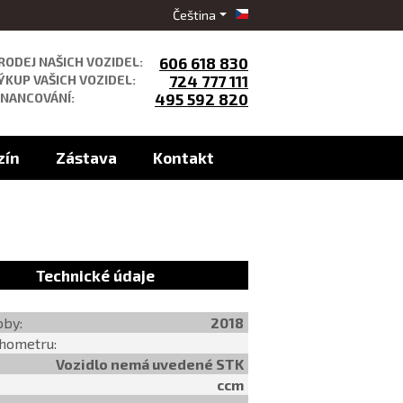
Čeština
RODEJ NAŠICH VOZIDEL:
606 618 830
ÝKUP VAŠICH VOZIDEL:
724 777 111
INANCOVÁNÍ:
495 592 820
zín
Zástava
Kontakt
Technické údaje
oby:
2018
chometru:
Vozidlo nemá uvedené STK
ccm