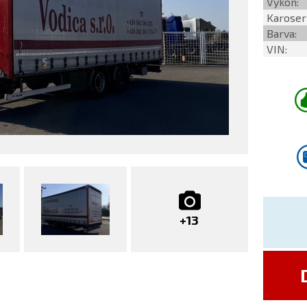
Výkon:
Karoser
Barva:
VIN:
+13