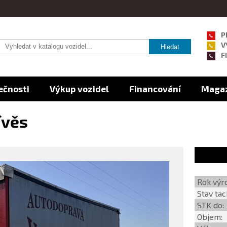
P
V
F
lečnosti
Výkup vozidel
Financování
Maga
ívěs
Rok výr
Stav ta
STK do:
Objem: