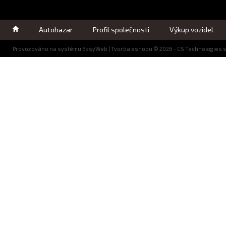
Autobazar
Profil společnosti
Výkup vozidel
Provozováno na systému
EasyWeb
|
Tvorba eshopu
© 2026 - CS Technologies s.