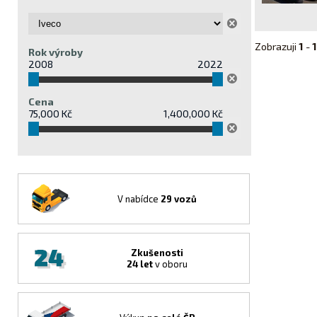
Zobrazuji
1
-
1
Rok výroby
2008
2022
Cena
75,000 Kč
1,400,000 Kč
V nabídce
29 vozů
Zkušenosti
24 let
v oboru