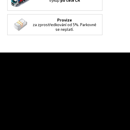
Výkup
po celé ČR
Provize
za zprostředkování od 5%. Parkovné
se neplatí.