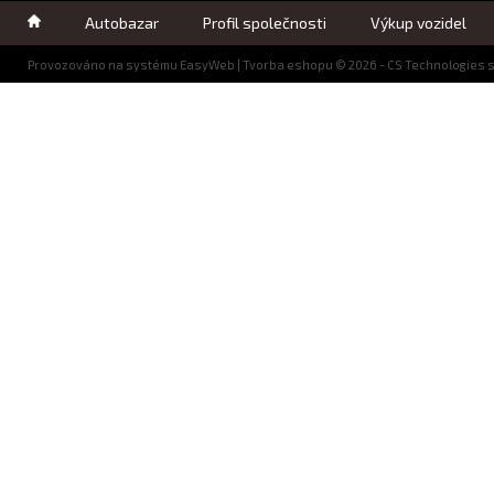
Autobazar
Profil společnosti
Výkup vozidel
Provozováno na systému
EasyWeb
|
Tvorba eshopu
© 2026 - CS Technologies s.