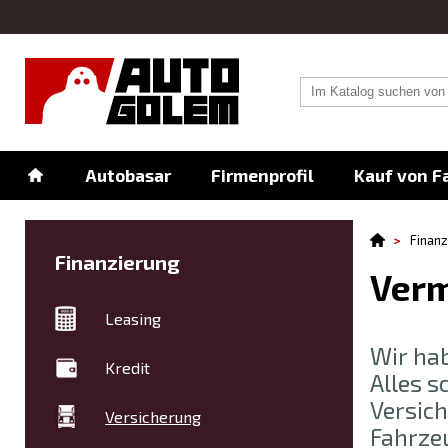
Autobasar
Firmenprofil
Kauf von F
Finanz
Finanzierung
Verm
Leasing
Wir hab
Kredit
Alles s
Versich
Versicherung
Fahrzeu