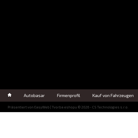
Autobasar
Firmenprofil
Kauf von Fahrzeugen
Präsentiert von
EasyWeb
|
Tvorba eshopu
© 2026 - CS Technologies s.r.o.