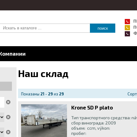
П
П
Ф
Компании
Наш склад
Сорт
Показаны
21
-
29
из
29
Krone SD P plato
Тип транспортного средства: n
сбор винограда: 2009
объем: ccm, výkon:
пробег: