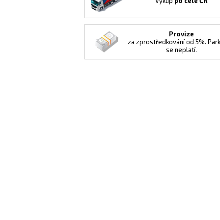
Výkup
po celé ČR
Provize
za zprostředkování od 5%. Par
se neplatí.