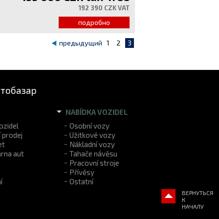
192 390 CZK VAT
подробно
предыдущий
1
2
3
втобазар
NABÍDKA VOZIDEL
ozidel
Osobní vozy
 prodej
Užitkové vozy
et
Nákladní vozy
rna aut
Tahače návěsu
Pracovní stroje
Přívěsy
í
Ostatní
ВЕРНУТЬСЯ
К
НАЧАЛУ