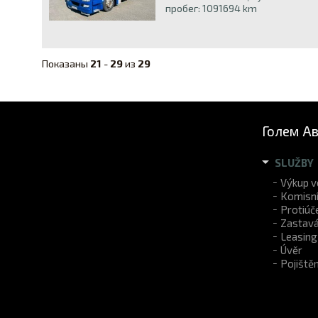
пробег: 1091694 km
Показаны
21
-
29
из
29
Голем А
SLUŽBY
Výkup v
Komisní
Protiúč
Zastavá
Leasing
Úvěr
Pojištěn