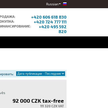
Russian
РОДАЖА:
+420 606 618 830
ОКУПКА:
+420 724 777 111
ИНАНСИРОВАНИЕ:
+420 495 592
820
ировать:
ávěs
92 000 CZK
tax-free
111 320 CZK VAT