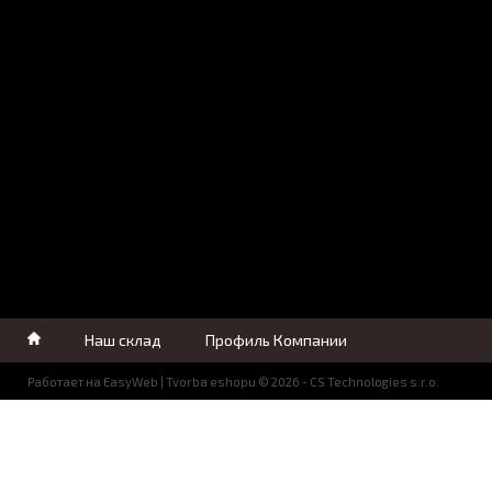
Наш склад
Профиль Компании
Работает на
EasyWeb
|
Tvorba eshopu
© 2026 - CS Technologies s.r.o.